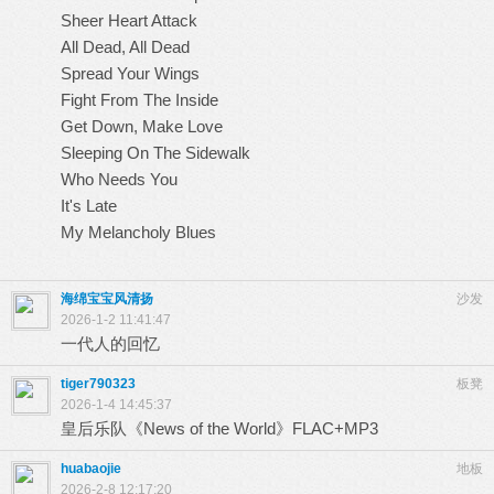
Sheer Heart Attack
All Dead, All Dead
Spread Your Wings
Fight From The Inside
Get Down, Make Love
Sleeping On The Sidewalk
Who Needs You
It's Late
My Melancholy Blues
海绵宝宝风清扬
沙发
2026-1-2 11:41:47
一代人的回忆
tiger790323
板凳
2026-1-4 14:45:37
皇后乐队《News of the World》FLAC+MP3
huabaojie
地板
2026-2-8 12:17:20