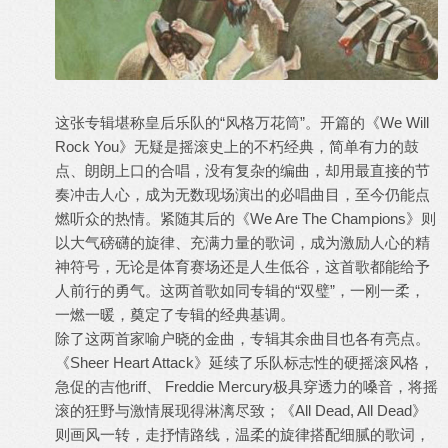
这张专辑堪称皇后乐队的“风格万花筒”。开篇的《We Will
Rock You》无疑是摇滚史上的不朽经典，简单有力的鼓
点、朗朗上口的合唱，没有复杂的编曲，却用最直接的节
奏冲击人心，成为无数现场演出的必唱曲目，至今仍能点
燃听众的热情。紧随其后的《We Are The Champions》则
以大气磅礴的旋律、充满力量的歌词，成为激励人心的精
神符号，无论是体育赛场还是人生低谷，这首歌都能给予
人前行的勇气。这两首歌如同专辑的“双璧”，一刚一柔，
一燃一暖，奠定了专辑的经典基调。
除了这两首家喻户晓的金曲，专辑其余曲目也各有亮点。
《Sheer Heart Attack》延续了乐队标志性的硬摇滚风格，
急促的吉他riff、 Freddie Mercury极具穿透力的嗓音，将摇
滚的狂野与激情展现得淋漓尽致；《All Dead, All Dead》
则画风一转，走抒情路线，温柔的旋律搭配细腻的歌词，