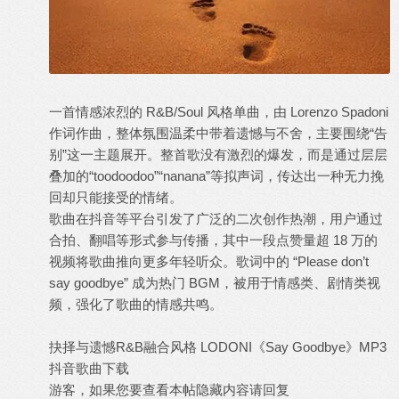
一首情感浓烈的 R&B/Soul 风格单曲，由 Lorenzo Spadoni
作词作曲，整体氛围温柔中带着遗憾与不舍，主要围绕“告
别”这一主题展开。整首歌没有激烈的爆发，而是通过层层
叠加的“toodoodoo”“nanana”等拟声词，传达出一种无力挽
回却只能接受的情绪。
歌曲在抖音等平台引发了广泛的二次创作热潮，用户通过
合拍、翻唱等形式参与传播，其中一段点赞量超 18 万的
视频将歌曲推向更多年轻听众。歌词中的 “Please don’t
say goodbye” 成为热门 BGM，被用于情感类、剧情类视
频，强化了歌曲的情感共鸣。
抉择与遗憾R&B融合风格 LODONI《Say Goodbye》MP3
抖音歌曲
下载
游客，如果您要查看本帖隐藏内容请
回复