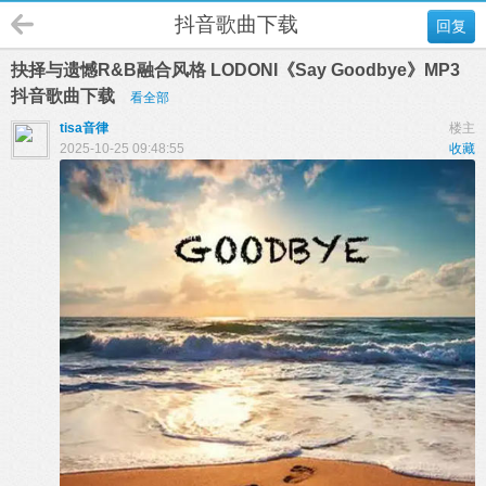
抖音歌曲下载
回复
抉择与遗憾R&B融合风格 LODONI《Say Goodbye》MP3
抖音歌曲下载
看全部
tisa音律
楼主
2025-10-25 09:48:55
收藏