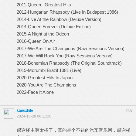
2011-Queen_ Greatest Hits
2012-Hungarian Rhapsody (Live In Budapest 1986)
2014-Live At the Rainbow (Deluxe Version)
2014-Queen Forever (Deluxe Edition)
2015-A Night at the Odeon
2016-Queen On Air
2017-We Are The Champions (Raw Sessions Version)
2017-We Will Rock You (Raw Sessions Version)
2018-Bohemian Rhapsody (The Original Soundtrack)
2019-Morumbi Brazil 1981 (Live)
2020-Greatest Hits In Japan
2020-You Are The Champions
2022-Face It Alone
kangzhile
沙发
2024-10-28 08:11:20
感谢楼主啊太棒了，真的是个不错的汽车音乐网，感谢楼