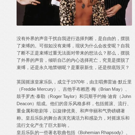
没有外界的声音干扰自我进行选择判断，是自由的，摆脱
了束缚的。可假如没有束缚，现状为什么会改变呢？自我
了断不正是束缚过重无法面对带来的想法么？那么，摆脱
了外界的声音，倾听自己的内心选择死亡，究竟是摆脱了
束缚，还是永久地禁锢呢？是重获新生，还是彻底毁灭？
英国摇滚皇家乐队，成立于1970年，由主唱弗雷迪·默丘里
（Freddie Mercury）、吉他手布赖恩·梅（Brian May）、
鼓手罗杰·泰勒（Roger Taylor）和贝斯手约翰·迪肯（John
Deacon）组成。他们的音乐风格多样，包括摇滚、流行、
重金属和歌剧等，以旋律优美、和声华丽和气势磅礴著
称。皇后乐队的舞台表演充满活力和感染力，对摇滚乐和
流行文化产生了巨大影响 。
皇后乐队的一些著名歌曲包括《Bohemian Rhapsody》、