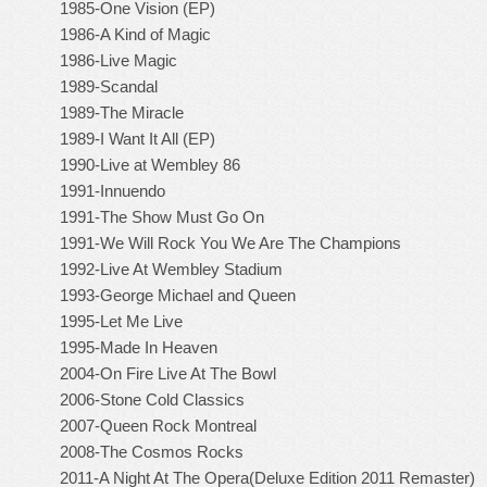
1985-One Vision (EP)
1986-A Kind of Magic
1986-Live Magic
1989-Scandal
1989-The Miracle
1989-I Want It All (EP)
1990-Live at Wembley 86
1991-Innuendo
1991-The Show Must Go On
1991-We Will Rock You We Are The Champions
1992-Live At Wembley Stadium
1993-George Michael and Queen
1995-Let Me Live
1995-Made In Heaven
2004-On Fire Live At The Bowl
2006-Stone Cold Classics
2007-Queen Rock Montreal
2008-The Cosmos Rocks
2011-A Night At The Opera(Deluxe Edition 2011 Remaster)