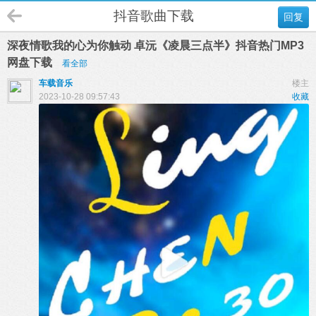
抖音歌曲下载
回复
深夜情歌我的心为你触动 卓沅《凌晨三点半》抖音热门MP3
网盘下载
看全部
车载音乐
楼主
2023-10-28 09:57:43
收藏