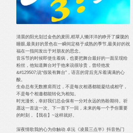
清晨的阳光划过金色的麦田,稻草人懒洋洋的睁开了朦胧的
睡眼,最美好的景色在一瞬间定格于成熟的季节,最美好的祝
福在一指间发出于对朋友的思念。
音乐节的时候即使生着病，也要把舞台最好的一面呈现给
粉丝，他知道舞台对于他来说很珍贵，曾经他发
&#129507;说“假装有舞台”，语言的背后充斥着满满的心
酸。
生命总有无数擦肩而过，不是每次相遇都能凝结成相守，
不是每个相邀都能转化为相知。
时光漫长，幸好我们总会保有一分对永远的热盼期待。祈
愿这一首这一次、下一首下一回，未来的每一个予你重要
的时刻，【我在】~这样就好。
深夜情歌我的心为你触动 卓沅《凌晨三点半》抖音热门