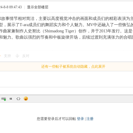
8-8 09:47:43
|
显示全部楼层
和故事情节相对简洁，主要以高度视觉冲击的画面和成员们的精彩表演为
型，展示了T-ara成员们的舞蹈实力和个人魅力。MV中还融入了一些恢
曲家兼制作人史努比（Shinsadong Tiger）创作，并于2013年发
和魅力。歌曲以强烈的节奏和中板旋律开场，后续过渡到充满张力的合唱部分
支持
反对
还有一些帖子被系统自动隐藏，点此展开
您需要登录后才可以回帖
登录
|
注册