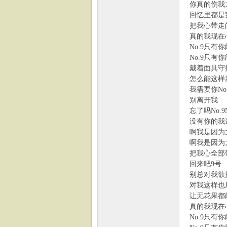
你真的伤我
回忆里都是
把我心带走
真的我现在
No.9只有
No.9只有
戴着面具守
怎么能这样
我需要你No.9
别离开我
忘了吗No.9N
没有你的我
啊我是因为
啊我是因为
把我心全部
回来吧9号
别总对我欲
对我这样也
让无花果都
真的我现在
No.9只有