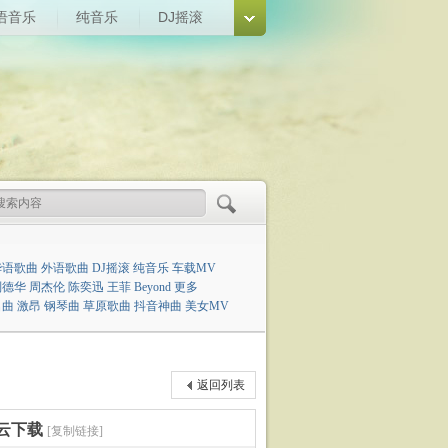
语音乐
纯音乐
DJ摇滚
华语歌曲
外语歌曲
DJ摇滚
纯音乐
车载MV
刘德华
周杰伦
陈奕迅
王菲
Beyond
更多
名曲
激昂
钢琴曲
草原歌曲
抖音神曲
美女MV
返回列表
度云下载
[复制链接]