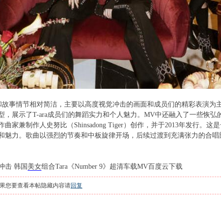
和故事情节相对简洁，主要以高度视觉冲击的画面和成员们的精彩表演为
型，展示了T-ara成员们的舞蹈实力和个人魅力。MV中还融入了一些恢
曲家兼制作人史努比（Shinsadong Tiger）创作，并于2013年发
和魅力。歌曲以强烈的节奏和中板旋律开场，后续过渡到充满张力的合唱部分
冲击 韩国
美女
组合Tara《Number 9》超清车载MV百度云下载
果您要查看本帖隐藏内容请
回复