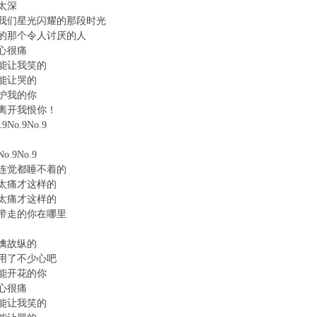
太深
我们星光闪耀的那段时光
的那个令人讨厌的人
心很痛
你能让我笑的
你能让哭的
护我的你
离开我恨你！
No.9No.9
o.9No.9
连觉都睡不着的
太痛才这样的
太痛才这样的
带走的你在哪里
擒故纵的
用了不少心吧
能开花的你
心很痛
你能让我笑的