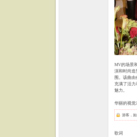
乐
MV的场景
演和时尚造
围。该曲由作
充满了活力
魅力。
华丽的视觉
网
游客，如
歌词