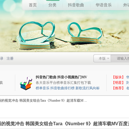
首页
分类
抖音歌曲
华语音乐
外
录
|
注册
本版
抖音热门歌曲
抖音小视频热门MV
【版块】
载
各大音乐平台榜单音乐汇集打包下载
【明星】
榜单音乐
抖音歌曲排行榜
新歌流行风向标
【推荐】
的视觉冲击 韩国美女组合Tara《Number 9》超清车载M ...
的视觉冲击 韩国美女组合Tara《Number 9》超清车载MV百