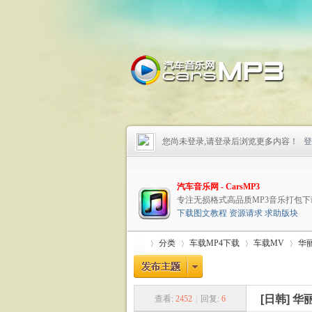
您尚未登录,请登录后浏览更多内容！
登
汽车音乐网 - CarsMP3
专注无损格式高品质MP3音乐打包下
下载图文教程
资源请求
求助版块
分类
车载MP4下载
车载MV
华丽
[日韩]
华丽
查看:
2452
|
回复:
6
车
»
›
›
›