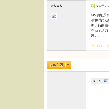
大头大头
发表于 2024-
MV的场景
演和时尚造
围。该曲由作
充满了活力
魅力。
回复