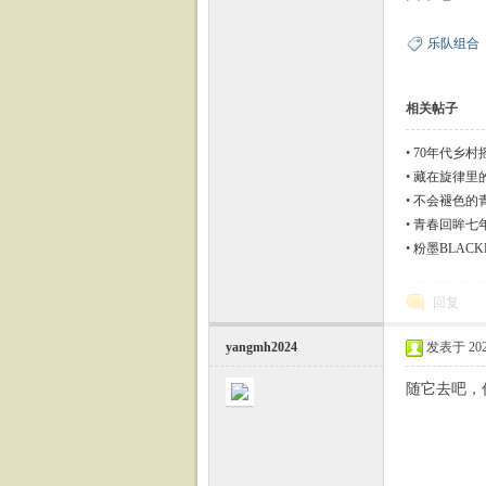
乐队组合
相关帖子
•
70年代乡村摇
•
藏在旋律里
•
不会褪色的青
•
青春回眸七年重
•
粉墨BLACKP
载
回复
yangmh2024
发表于 2024-
随它去吧，