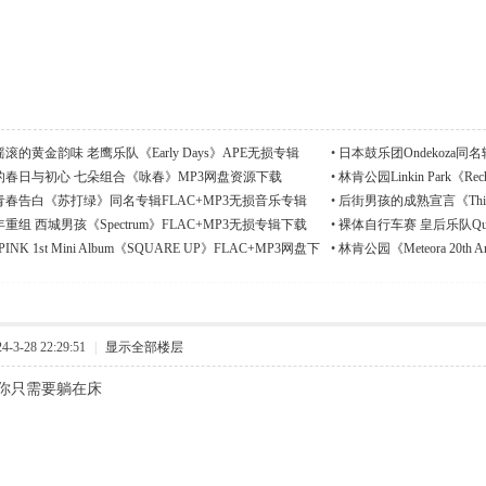
滚的黄金韵味 老鹰乐队《Early Days》APE无损专辑
•
日本鼓乐团Ondekoza
的春日与初心 七朵组合《咏春》MP3网盘资源下载
•
林肯公园Linkin Park《Rec
春告白《苏打绿》同名专辑FLAC+MP3无损音乐专辑
•
后街男孩的成熟宣言《This
组 西城男孩《Spectrum》FLAC+MP3无损专辑下载
•
裸体自行车赛 皇后乐队Que
INK 1st Mini Album《SQUARE UP》FLAC+MP3网盘下
•
林肯公园《Meteora 20th A
辑
3-28 22:29:51
|
显示全部楼层
你只需要躺在床