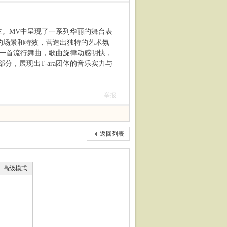
主。MV中呈现了一系列华丽的舞台表
弘的场景和特效，营造出独特的艺术氛
行。这是一首流行舞曲，歌曲旋律动感明快，
，展现出T-ara团体的音乐实力与
举报
返回列表
高级模式