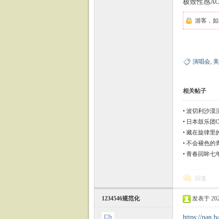
极致性感AO
游客，如
演唱会
,
美
相关帖子
•
波切利沙漠演唱会
•
日本鼓乐团O
•
藏在旋律里
•
不会褪色的青
•
青春回眸七年重
回复
1234546规范化
发表于 2023-
https://pan