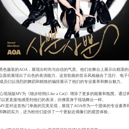
黑色服装的AOA，展现出时尚与自信的气质。他们在舞台上展示出精湛
众面前展现出了出色的表演能力。这首歌曲的音乐风格融合了流行、电子
的成员们以强烈的舞蹈和精致的编排展示了他们的专业素养和舞台魅力。
心现场版MV为《猫步轻悄(Like a Cat)》增添了更多的能量和氛围。
可以更直接地感受到他们的表演，仿佛置身于现场舞台一样。
MV是对这首热门单曲的完美呈现，展现了AOA作为一个团体的专业素养
和舞蹈实力，还为粉丝们提供了一个更贴近偶像们的观赏体验。