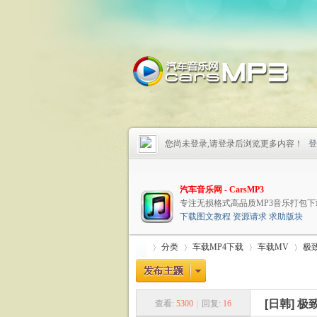
您尚未登录,请登录后浏览更多内容！
登
汽车音乐网 - CarsMP3
专注无损格式高品质MP3音乐打包下
下载图文教程
资源请求
求助版块
分类
车载MP4下载
车载MV
极致
[日韩]
极致
查看:
5300
|
回复:
16
车
»
›
›
›