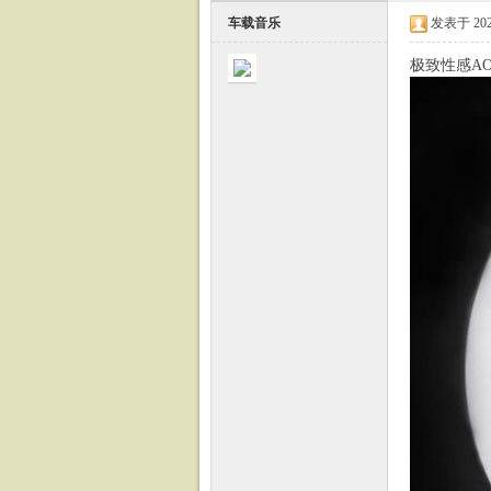
车载音乐
发表于 2023-
极致性感AO
载
音