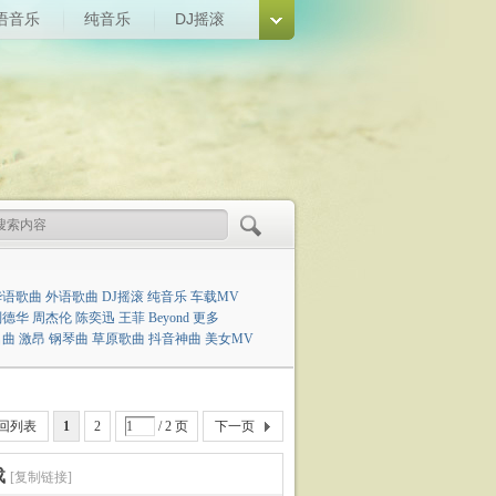
语音乐
纯音乐
DJ摇滚
华语歌曲
外语歌曲
DJ摇滚
纯音乐
车载MV
刘德华
周杰伦
陈奕迅
王菲
Beyond
更多
名曲
激昂
钢琴曲
草原歌曲
抖音神曲
美女MV
回列表
1
2
/ 2 页
下一页
载
[复制链接]