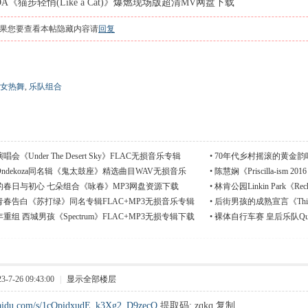
A《猫步轻悄(Like a Cat)》爆燃现场版超清MV网盘下载
果您要查看本帖隐藏内容请
回复
女热舞
,
乐队组合
《Under The Desert Sky》FLAC无损音乐专辑
•
70年代乡村摇滚的黄金韵味 
ndekoza同名辑《鬼太鼓座》精选曲目WAV无损音乐
•
陈慧娴《Priscilla-ism
的春日与初心 七朵组合《咏春》MP3网盘资源下载
•
林肯公园Linkin Park《Rec
春告白《苏打绿》同名专辑FLAC+MP3无损音乐专辑
•
后街男孩的成熟宣言《This
组 西城男孩《Spectrum》FLAC+MP3无损专辑下载
•
裸体自行车赛 皇后乐队Que
7-26 09:43:00
|
显示全部楼层
.baidu.com/s/1cOpidxudE_k3Xg2_D9zecQ
提取码: zqkq 复制