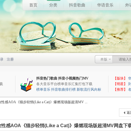
首页
分类
抖音歌曲
华语音乐
外
录
|
注册
本版
抖音热门歌曲
抖音小视频热门MV
【版块】
载
各大音乐平台榜单音乐汇集打包下载
【明星】
榜单音乐
抖音歌曲排行榜
新歌流行风向标
【推荐】
性感AOA《猫步轻悄(Like a Cat)》爆燃现场版超清MV ...
返
性感AOA《猫步轻悄(Like a Cat)》爆燃现场版超清MV网盘下