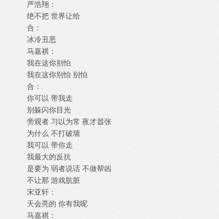
严浩翔：
绝不把 世界让给
合：
冰冷丑恶
马嘉祺：
我在这你别怕
我在这你别怕 别怕
合：
你可以 带我走
别躲闪你目光
旁观者 习以为常 夜才嚣张
为什么 不打破墙
我可以 带你走
我最大的反抗
是要为 弱者说话 不做帮凶
不让那 游戏肮脏
宋亚轩：
天会亮的 你有我呢
马嘉祺：