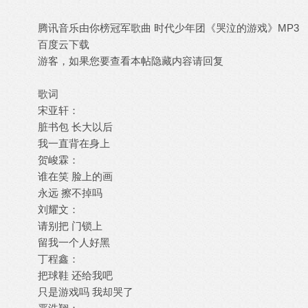
腾讯音乐由你榜冠军歌曲 时代少年团《哭泣的游戏》MP3
百度云下载
游客，如果您要查看本帖隐藏内容请
回复
歌词
宋亚轩：
脏书包 长大以后
我一直背在身上
贺峻霖：
谁在笑 脸上的画
永远 擦不掉吗
刘耀文：
请别把 门锁上
留我一个人好黑
丁程鑫：
把球鞋 还给我吧
只是游戏吗 我却哭了