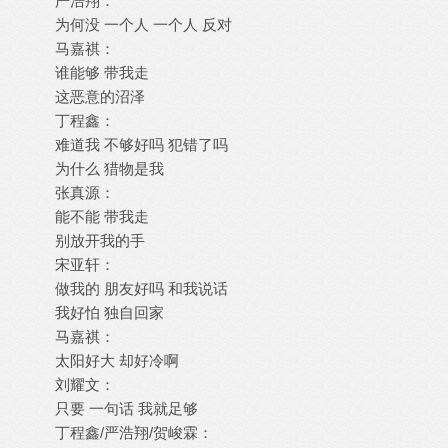
严浩翔：
为何没 一个人 一个人 反对
马嘉祺：
谁能够 带我走
这恶意的沼泽
丁程鑫：
难道我 不够好吗 犯错了吗
为什么 猎物是我
张真源：
能不能 带我走
别放开我的手
宋亚轩：
做我的 朋友好吗 和我说话
我好怕 独自回家
马嘉祺：
太阳好大 却好冷啊
刘耀文：
只要 一句话 我就足够
丁程鑫/严浩翔/贺峻霖：