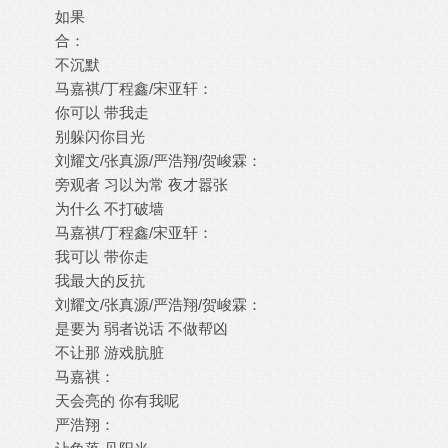
如果
合：
不沉默
马嘉祺/丁程鑫/宋亚轩：
你可以 带我走
别躲闪你目光
刘耀文/张真源/严浩翔/贺峻霖：
旁观者 习以为常 夜才嚣张
为什么 不打破墙
马嘉祺/丁程鑫/宋亚轩：
我可以 带你走
我最大的反抗
刘耀文/张真源/严浩翔/贺峻霖：
是要为 弱者说话 不做帮凶
不让那 游戏肮脏
马嘉祺：
天会亮的 你有我呢
严浩翔：