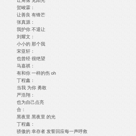
让角落 见阳光
贺峻霖：
让善良 有锋芒
张真源：
我护你 不退让
刘耀文：
小小的 那个我
宋亚轩：
也曾经 很绝望
马嘉祺：
有和你 一样的伤 oh
丁程鑫：
当我 为你 勇敢
严浩翔：
也为自己点亮
合：
黑夜里 黑夜里 的光
丁程鑫：
骄傲的 幸存者 发誓回应每一声呼救