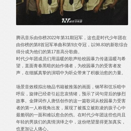
腾讯音乐由你榜2022年第31期冠军，这也是时代少年团在
由你榜的第8首冠军单曲和第9次夺冠，以98.83的新歌综合
得分成为他们的第17首高分歌曲。
时代少年团成员们用温暖的歌声给校园暴力传递温暖与希
望，直面青春黑暗的始作俑者，为校园暴力的受害者发
声，在细腻真挚的演唱中为听众带来了积极治愈的力量。
场景音效模拟出物品书籍被推落的画面，钢琴和弦乐暗中
呼应，旋律已经牵引起悲哀情绪，预示了词句背后的惨烈
故事。金牌词作人唐恬创作的这一篇歌词从校园暴力受害
者的第一人称视角出发，展现了被孤立被欺凌的孩子心中
最脆弱的一面和难以愈合的伤。在时代少年团这些也尚且
年轻的男孩们的真情演绎之中，这份绝望显得更加真实，
也更加让人痛心。